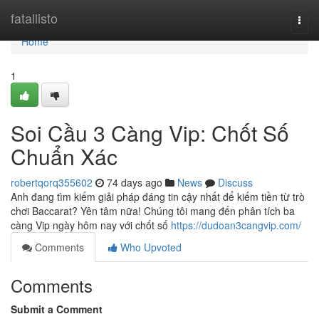
Home
fatallisto
Togg
navi
Home
1
Soi Cầu 3 Càng Vip: Chốt Số
Chuẩn Xác
robertqorq355602
74 days ago
News
Discuss
Anh đang tìm kiếm giải pháp đáng tin cậy nhất để kiếm tiền từ trò
chơi Baccarat? Yên tâm nữa! Chúng tôi mang đến phân tích ba
càng Vip ngày hôm nay với chốt số
https://dudoan3cangvip.com/
Comments
Who Upvoted
Comments
Submit a Comment