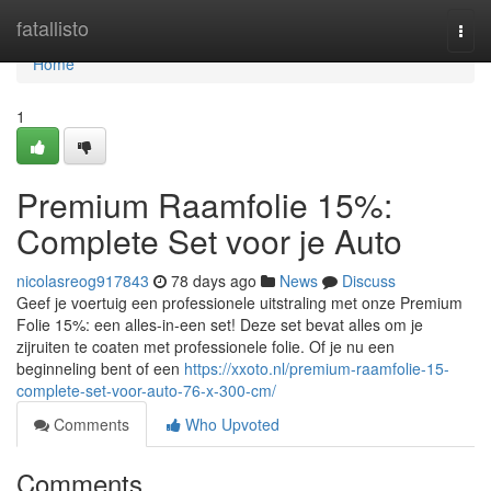
Home
fatallisto
Togg
navi
Home
1
Premium Raamfolie 15%:
Complete Set voor je Auto
nicolasreog917843
78 days ago
News
Discuss
Geef je voertuig een professionele uitstraling met onze Premium
Folie 15%: een alles-in-een set! Deze set bevat alles om je
zijruiten te coaten met professionele folie. Of je nu een
beginneling bent of een
https://xxoto.nl/premium-raamfolie-15-
complete-set-voor-auto-76-x-300-cm/
Comments
Who Upvoted
Comments