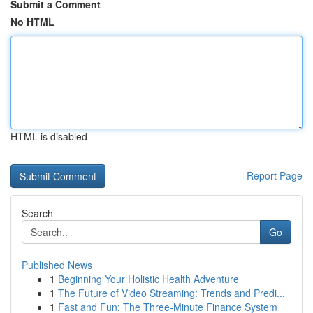
Submit a Comment
No HTML
HTML is disabled
Report Page
Search
Go
Published News
1
Beginning Your Holistic Health Adventure
1
The Future of Video Streaming: Trends and Predi...
1
Fast and Fun: The Three-Minute Finance System