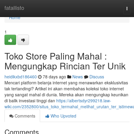
Home
fatallisto
Tog
navi
Home
1
Toko Store Paling Mahal :
Mengungkap Rincian Ter Unik
heidikxbd186460
78 days ago
News
Discuss
Mencari platform belanja internet yang menawarkan eksklusivitas
tak tertandingi? Artikel ini akan membahas koleksi toko internet
yang sangat mahal di dunia. Mereka akan mengungkap keunikan
di balik investasi tinggi dan
https://albertsdyr299218.law-
wiki.com/2352800/situs_toko_termahal_melihat_urutan_ter_istimew
Comments
Who Upvoted
Comments