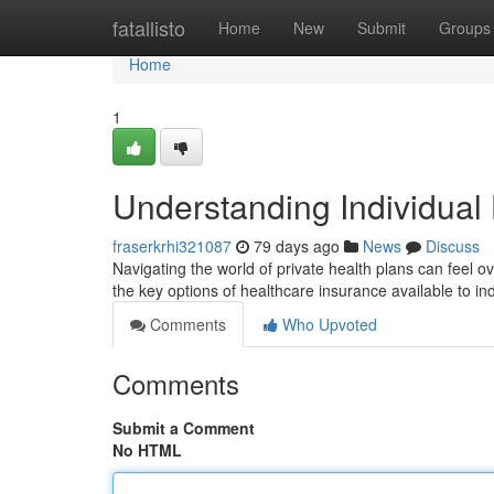
Home
fatallisto
Home
New
Submit
Groups
Home
1
Understanding Individual
fraserkrhi321087
79 days ago
News
Discuss
Navigating the world of private health plans can feel o
the key options of healthcare insurance available to in
Comments
Who Upvoted
Comments
Submit a Comment
No HTML