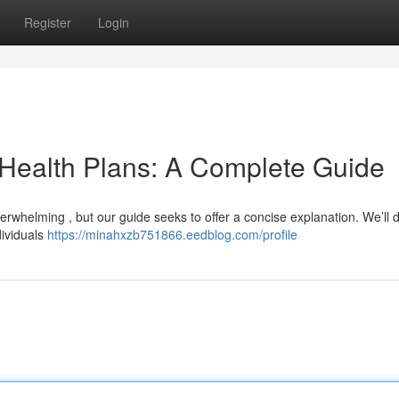
Register
Login
 Health Plans: A Complete Guide
verwhelming , but our guide seeks to offer a concise explanation. We’ll 
dividuals
https://minahxzb751866.eedblog.com/profile