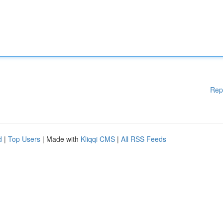
Rep
d
|
Top Users
| Made with
Kliqqi CMS
|
All RSS Feeds