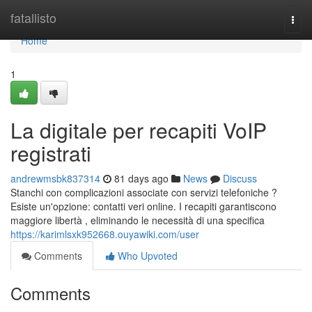
Home
fatallisto
Togg
navi
Home
1
La digitale per recapiti VoIP
registrati
andrewmsbk837314
81 days ago
News
Discuss
Stanchi con complicazioni associate con servizi telefoniche ?
Esiste un'opzione: contatti veri online. I recapiti garantiscono
maggiore libertà , eliminando le necessità di una specifica
https://karimlsxk952668.ouyawiki.com/user
Comments
Who Upvoted
Comments