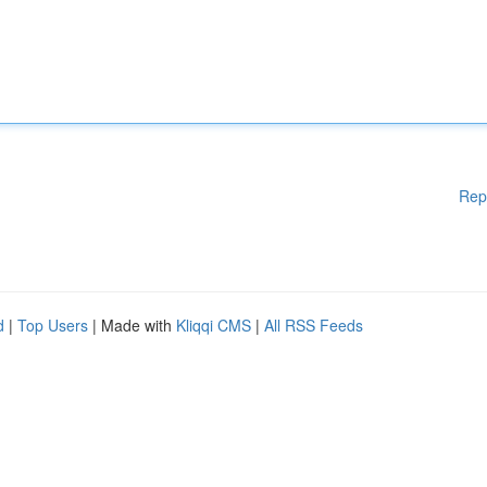
Rep
d
|
Top Users
| Made with
Kliqqi CMS
|
All RSS Feeds