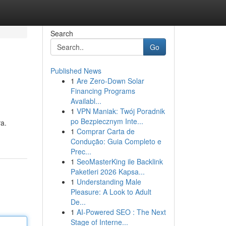
Search
Go
Published News
1
Are Zero-Down Solar
Financing Programs
Availabl...
1
VPN Maniak: Twój Poradnik
po Bezpiecznym Inte...
a.
1
Comprar Carta de
Condução: Guia Completo e
Prec...
1
SeoMasterKing ile Backlink
Paketleri 2026 Kapsa...
1
Understanding Male
Pleasure: A Look to Adult
De...
1
AI-Powered SEO : The Next
Stage of Interne...