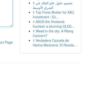
1
تصميم حلول علم الفلك في
الشرق الأوسط
1
Top Forex Broker for XAU
Investment : Ex...
1
ASUS the Vivobook
fourteen a stunning OLED...
1
Weed in the city: A Rising
Concern?
1
Verdadera Cazuela de
ort Page
Harina Mexicana: El Revela...