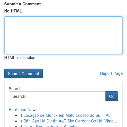
Submit a Comment
No HTML
HTML is disabled
Report Page
Search
Go
Published News
1
Locação de Munck em Mato Grosso do Sul – Al...
1
Bán Căn Hộ Dự án A&T Sky Garden: Cơ Hội Vàng...
1
Upgrading my desk in Wembley