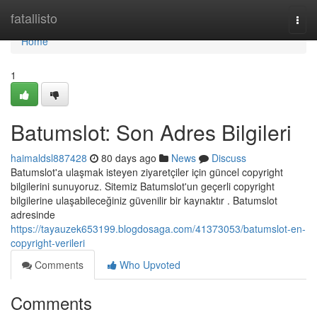
Home
fatallisto
Togg
navi
Home
1
Batumslot: Son Adres Bilgileri
haimaldsl887428
80 days ago
News
Discuss
Batumslot'a ulaşmak isteyen ziyaretçiler için güncel copyright
bilgilerini sunuyoruz. Sitemiz Batumslot'un geçerli copyright
bilgilerine ulaşabileceğiniz güvenilir bir kaynaktır . Batumslot
adresinde
https://tayauzek653199.blogdosaga.com/41373053/batumslot-en-
copyright-verileri
Comments
Who Upvoted
Comments