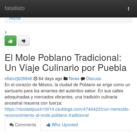
Home
fatallisto
Togg
navi
Home
1
El Mole Poblano Tradicional:
Un Viaje Culinario por Puebla
ellatvzj628846
84 days ago
News
Discuss
En el corazón de México, la ciudad de Poblano se erige como un
santuario para los amantes del auténtico sabor. En sus calles
adoquinadas y mercados vibrantes, una tradición culinaria
ancestral resuena con fuerza:
https://nicolastpux410014.csublogs.com/47464233/un-merecido-
reconocimiento-al-mole-poblano-tradicional
Comments
Who Upvoted