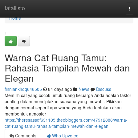
Home
fatallisto
Togg
navi
Home
1
Warna Cat Ruang Tamu:
Rahasia Tampilan Mewah dan
Elegan
finniankhdq646505
84 days ago
News
Discuss
Memilih cat yang cocok untuk ruang keluarga Anda adalah faktor
penting dalam menciptakan suasana yang mewah . Pikirkan
dengan cermat seperti apa warna yang Anda tentukan akan
membentuk atmosfer
https://theresassdf631105.theobloggers.com/47912886/warna-
cat-ruang-tamu-rahasia-tampilan-mewah-dan-elegan
Comments
Who Upvoted