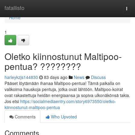
Home
fatallisto
Togg
navi
Home
1
Oletko kiinnostunut Maltipoo-
pentua? ????????
harleykzjs144830
83 days ago
News
Discuss
Pääset löytämään ihanaa Maltipoo-pentua! Tämä paikalla on
valikoima hauskoja pentuja, jotka ovat lähtöön. Maltipoo-koirat
ovat rakastettuja heidän energiaansa ja sopiva ulkonäkönsä takia.
Jos etsi
https://socialmediaentry.com/story6973550/oletko-
kiinnostunut-maltipoo-pentua
Comments
Who Upvoted
Comments