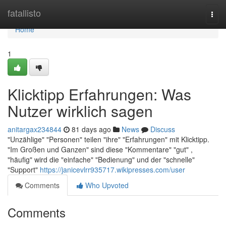
Home
fatallisto
Togg
navi
Home
1
Klicktipp Erfahrungen: Was
Nutzer wirklich sagen
anitargax234844
81 days ago
News
Discuss
"Unzählige" "Personen" teilen "ihre" "Erfahrungen" mit Klicktipp.
"Im Großen und Ganzen" sind diese "Kommentare" "gut" ,
"häufig" wird die "einfache" "Bedienung" und der "schnelle"
"Support"
https://janicevlrr935717.wikipresses.com/user
Comments
Who Upvoted
Comments