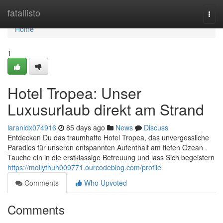
Home
fatallisto
Togg
navi
Home
1
Hotel Tropea: Unser
Luxusurlaub direkt am Strand
laranldx074916
85 days ago
News
Discuss
Entdecken Du das traumhafte Hotel Tropea, das unvergessliche
Paradies für unseren entspannten Aufenthalt am tiefen Ozean .
Tauche ein in die erstklassige Betreuung und lass Sich begeistern
https://mollythuh009771.ourcodeblog.com/profile
Comments
Who Upvoted
Comments