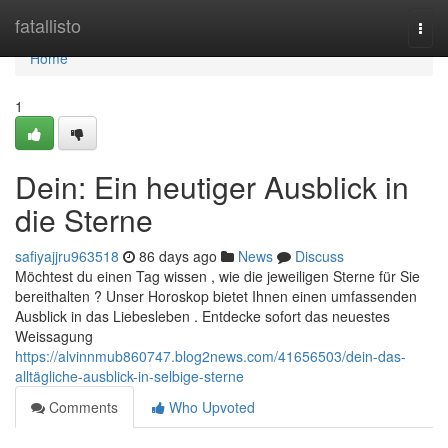
Home
fatallisto
Togg
navi
Home
1
Dein: Ein heutiger Ausblick in
die Sterne
safiyajjru963518
86 days ago
News
Discuss
Möchtest du einen Tag wissen , wie die jeweiligen Sterne für Sie
bereithalten ? Unser Horoskop bietet Ihnen einen umfassenden
Ausblick in das Liebesleben . Entdecke sofort das neuestes
Weissagung
https://alvinnmub860747.blog2news.com/41656503/dein-das-
alltägliche-ausblick-in-selbige-sterne
Comments
Who Upvoted