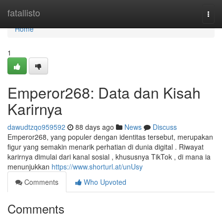
Home
fatallisto
Togg
navi
Home
1
Emperor268: Data dan Kisah
Karirnya
dawudtzqo959592
88 days ago
News
Discuss
Emperor268, yang populer dengan identitas tersebut, merupakan
figur yang semakin menarik perhatian di dunia digital . Riwayat
karirnya dimulai dari kanal sosial , khususnya TikTok , di mana ia
menunjukkan
https://www.shorturl.at/unUsy
Comments
Who Upvoted
Comments