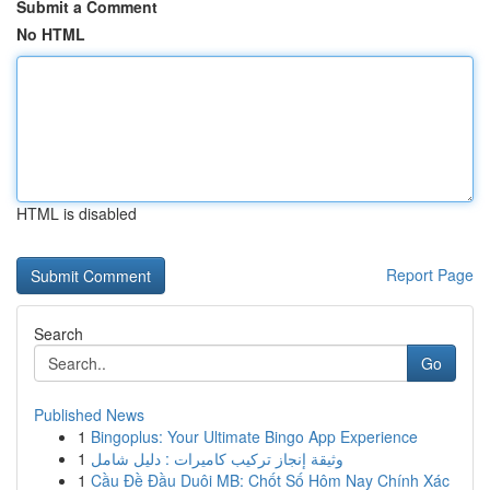
Submit a Comment
No HTML
HTML is disabled
Report Page
Search
Go
Published News
1
Bingoplus: Your Ultimate Bingo App Experience
1
وثيقة إنجاز تركيب كاميرات : دليل شامل
1
Cầu Đề Đầu Duôi MB: Chốt Số Hôm Nay Chính Xác