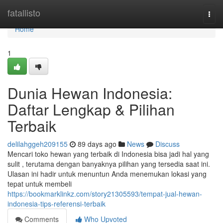
Home
fatallisto
Togg
navi
Home
1
Dunia Hewan Indonesia:
Daftar Lengkap & Pilihan
Terbaik
delilahggeh209155
89 days ago
News
Discuss
Mencari toko hewan yang terbaik di Indonesia bisa jadi hal yang
sulit , terutama dengan banyaknya pilihan yang tersedia saat ini.
Ulasan ini hadir untuk menuntun Anda menemukan lokasi yang
tepat untuk membeli
https://bookmarklinkz.com/story21305593/tempat-jual-hewan-
indonesia-tips-referensi-terbaik
Comments
Who Upvoted