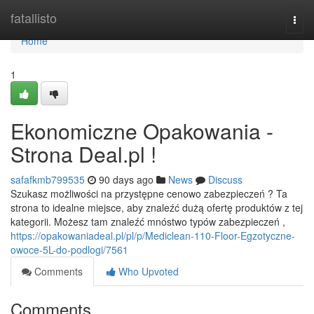
Home
fatallisto
Togg
navi
Home
1
Ekonomiczne Opakowania -
Strona Deal.pl !
safafkmb799535
90 days ago
News
Discuss
Szukasz możliwości na przystępne cenowo zabezpieczeń ? Ta
strona to idealne miejsce, aby znaleźć dużą ofertę produktów z tej
kategorii. Możesz tam znaleźć mnóstwo typów zabezpieczeń ,
https://opakowaniadeal.pl/pl/p/Mediclean-110-Floor-Egzotyczne-
owoce-5L-do-podlogi/7561
Comments
Who Upvoted
Comments