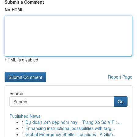
Submit a Comment
No HTML
HTML is disabled
Report Page
Search
Go
Published News
1
Dự đoán 24h đẹp hôm nay – Trang Xổ Số VIP : ...
1
Enhancing instructional possibilities with targ...
1
Global Emergency Shelter Locations : A Glob...