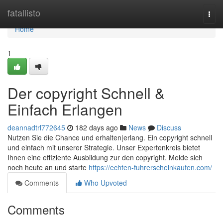
Home
fatallisto
Togg
navi
Home
1
Der copyright Schnell &
Einfach Erlangen
deannadtrl772645
182 days ago
News
Discuss
Nutzen Sie die Chance und erhalten|erlang. Ein copyright schnell
und einfach mit unserer Strategie. Unser Expertenkreis bietet
Ihnen eine effiziente Ausbildung zur den copyright. Melde sich
noch heute an und starte
https://echten-fuhrerscheinkaufen.com/
Comments
Who Upvoted
Comments