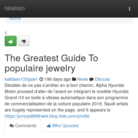
Home
fatallisto
Togg
navi
Home
1
The Greatest Guide To
populaire jewelry
kalidasv133gqw1
196 days ago
News
Discuss
Décidée de ne pas s’arrêter en si bon chemin, Alpha Hyundai
Motor proceed d’aller de l’avant en intégrant le modèle Hyundai
Grand i10 en boite à vitesse automatique dans son programme
de commercialisation de la voiture populaire 2019. Saudi artists
are hugely represented on the page, and It appears to
https://juniusd888hwi4.blog-kids.com/profile
Comments
Who Upvoted