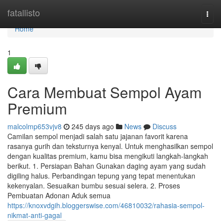
Home
fatallisto
Togg
navi
Home
1
Cara Membuat Sempol Ayam
Premium
malcolmp653vjv8
245 days ago
News
Discuss
Camilan sempol menjadi salah satu jajanan favorit karena
rasanya gurih dan teksturnya kenyal. Untuk menghasilkan sempol
dengan kualitas premium, kamu bisa mengikuti langkah-langkah
berikut. 1. Persiapan Bahan Gunakan daging ayam yang sudah
digiling halus. Perbandingan tepung yang tepat menentukan
kekenyalan. Sesuaikan bumbu sesuai selera. 2. Proses
Pembuatan Adonan Aduk semua
https://knoxvdgih.bloggerswise.com/46810032/rahasia-sempol-
nikmat-anti-gagal