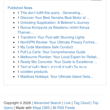
Published News
1
This don't fulfill this query . Generating...
1
Discover Your Best Yamaha Boat Motor at ...
1
Unlocking Supplication: A Believer's Journey
1
Nunua Kompyuta ya Kitaalamu nchini Kenya
Thaman...
1
Transform Your Pool with Stunning Lights
1
NordVPN Review: Your Ultimate Privacy Fortres...
1
My Code Mandates Safe Conduct
1
Puff La Carts: Your Comprehensive Guide
1
Melbourne Plumber: Your Local Expert for Reliab...
1
Ready Mix Concrete: Your Guide to Excellence ...
1
วิลล่าส่วนตัว พัทยา: สวรรค์ ส่วนตัว ริม ทะเล
1
covidien products
1
Maldives Holidays: Your Ultimate Island Geta...
Copyright © 2026 |
Advanced Search
|
Live
|
Tag Cloud
|
Top
Users
| Made with
Kliqqi CMS
|
All RSS Feeds