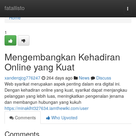
Home
fatallisto
Togg
navi
Home
1
Mengembangkan Kehadiran
Online yang Kuat
xanderqjcg776247
264 days ago
News
Discuss
Web syarikat merupakan aspek penting dalam era digital ini.
Dengan kehadiran online yang kuat, syarikat dapat menjangkau
pelanggan yang lebih luas, meningkatkan pengenalan jenama
dan membangun hubungan yang kukuh
https://minaklht327634.iamthewiki.com/user
Comments
Who Upvoted
Comments