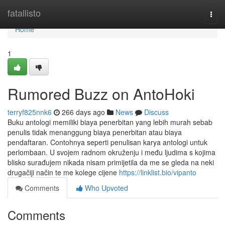
Home
fatallisto
Togg
navi
Home
1
Rumored Buzz on AntoHoki
terryf825nnk6
266 days ago
News
Discuss
Buku antologi memiliki biaya penerbitan yang lebih murah sebab
penulis tidak menanggung biaya penerbitan atau biaya
pendaftaran. Contohnya seperti penulisan karya antologi untuk
perlombaan. U svojem radnom okruženju i među ljudima s kojima
blisko surađujem nikada nisam primijetila da me se gleda na neki
drugačiji način te me kolege cijene
https://linklist.bio/vipanto
Comments
Who Upvoted
Comments