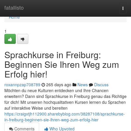
Home
fatallisto
Togg
navi
Home
1
Sprachkurse in Freiburg:
Beginnen Sie Ihren Weg zum
Erfolg hier!
roxannpzap708789
265 days ago
News
Discuss
Möchten du neue Kulturen entdecken und Ihre Chancen
erweitern? Dann sind Sprachkurse in Freiburg genau das Richtige
für dich! Mit unseren hochqualitativen Kursen lernen du Sprachen
auf interaktive Weise und bereiten
https://craigxtjh112900.sharebyblog.com/38287108/sprachkurse-
in-freiburg-beginnen-sie-ihren-weg-zum-erfolg-hier
Comments
Who Upvoted