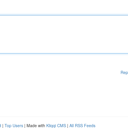
Rep
d
|
Top Users
| Made with
Kliqqi CMS
|
All RSS Feeds