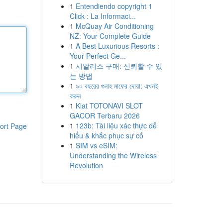
1
Entendiendo copyright 1
Click : La Informaci...
1
McQuay Air Conditioning
NZ: Your Complete Guide
1
A Best Luxurious Resorts :
Your Perfect Ge...
1
시알리스 구매: 신뢰할 수 있
는 방법
1
৯০ বছরের গুনাহ মাফের দোয়া: এখনই
করুন
1
Kiat TOTONAVI SLOT
GACOR Terbaru 2026
1
123b: Tài liệu xác thực dễ
ort Page
hiểu & khắc phục sự cố
1
SIM vs eSIM:
Understanding the Wireless
Revolution