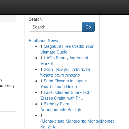
Search
Go
Published News
1
Mega888 Free Credit: Your
Ultimate Guide
1
UAE's Beauty Ingredient
Market
1
אלעד הדר: יועץ עסקי מוביל
להצלחת העסק בישראל
 y
1
Send Flowers to Japan:
adores y
Your Ultimate Guide
1
Laser Cleaner Shark PCL
Erases Graffiti with Pr...
1
Birthday Floral
Arrangements Raleigh
1
{Monte{cristo|Montec{rito|MontecMontec
No. 2: A...