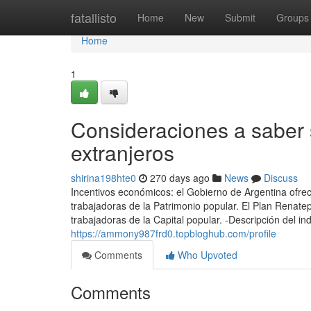
Home
fatallisto
Home
New
Submit
Groups
Home
1
Consideraciones a saber 
extranjeros
shirina198hte0
270 days ago
News
Discuss
Incentivos económicos: el Gobierno de Argentina ofre
trabajadoras de la Patrimonio popular. El Plan Renate
trabajadoras de la Capital popular. -Descripción del ind
https://ammony987frd0.topbloghub.com/profile
Comments
Who Upvoted
Comments