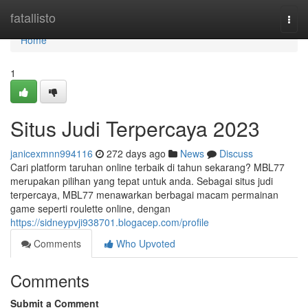
Home
fatallisto
Togg
navi
Home
1
Situs Judi Terpercaya 2023
janicexmnn994116
272 days ago
News
Discuss
Cari platform taruhan online terbaik di tahun sekarang? MBL77
merupakan pilihan yang tepat untuk anda. Sebagai situs judi
terpercaya, MBL77 menawarkan berbagai macam permainan
game seperti roulette online, dengan
https://sidneypvji938701.blogacep.com/profile
Comments
Who Upvoted
Comments
Submit a Comment