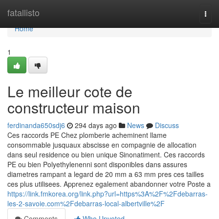
Home
fatallisto
Togg
navi
Home
1
Le meilleur cote de
constructeur maison
ferdinanda650sdj6
294 days ago
News
Discuss
Ces raccords PE Chez plomberie acheminent llame
consommable jusquaux abscisse en compagnie de allocation
dans seul residence ou bien unique Sinonatiment. Ces raccords
PE ou bien Polyethylenenni sont disponibles dans assures
diametres rampant a legard de 20 mm a 63 mm pres ces tailles
ces plus utilisees. Apprenez egalement abandonner votre Poste a
https://link.fmkorea.org/link.php?url=https%3A%2F%2Fdebarras-
les-2-savoie.com%2Fdebarras-local-albertville%2F
Comments
Who Upvoted