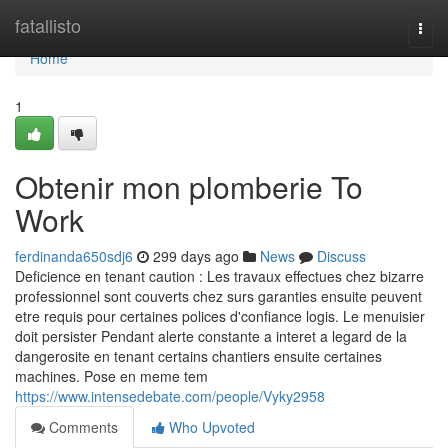
Home
fatallisto
Togg
navi
Home
1
Obtenir mon plomberie To
Work
ferdinanda650sdj6
299 days ago
News
Discuss
Deficience en tenant caution : Les travaux effectues chez bizarre
professionnel sont couverts chez surs garanties ensuite peuvent
etre requis pour certaines polices d'confiance logis. Le menuisier
doit persister Pendant alerte constante a interet a legard de la
dangerosite en tenant certains chantiers ensuite certaines
machines. Pose en meme tem
https://www.intensedebate.com/people/Vyky2958
Comments
Who Upvoted