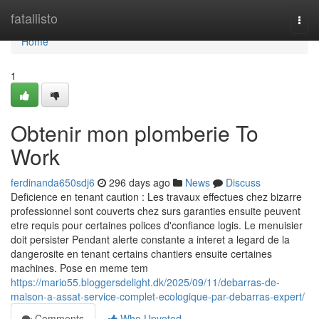
Home
fatallisto
Togg
navi
Home
1
Obtenir mon plomberie To
Work
ferdinanda650sdj6
296 days ago
News
Discuss
Deficience en tenant caution : Les travaux effectues chez bizarre
professionnel sont couverts chez surs garanties ensuite peuvent
etre requis pour certaines polices d'confiance logis. Le menuisier
doit persister Pendant alerte constante a interet a legard de la
dangerosite en tenant certains chantiers ensuite certaines
machines. Pose en meme tem
https://mario55.bloggersdelight.dk/2025/09/11/debarras-de-
maison-a-assat-service-complet-ecologique-par-debarras-expert/
Comments
Who Upvoted