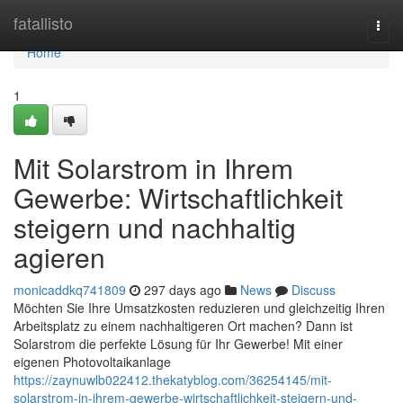
Home
fatallisto
Togg
navi
Home
1
Mit Solarstrom in Ihrem
Gewerbe: Wirtschaftlichkeit
steigern und nachhaltig
agieren
monicaddkq741809
297 days ago
News
Discuss
Möchten Sie Ihre Umsatzkosten reduzieren und gleichzeitig Ihren
Arbeitsplatz zu einem nachhaltigeren Ort machen? Dann ist
Solarstrom die perfekte Lösung für Ihr Gewerbe! Mit einer
eigenen Photovoltaikanlage
https://zaynuwlb022412.thekatyblog.com/36254145/mit-
solarstrom-in-ihrem-gewerbe-wirtschaftlichkeit-steigern-und-