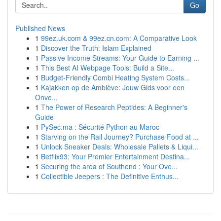
Go
Published News
1
99ez.uk.com & 99ez.cn.com: A Comparative Look
1
Discover the Truth: Islam Explained
1
Passive Income Streams: Your Guide to Earning ...
1
This Best AI Webpage Tools: Build a Site...
1
Budget-Friendly Combi Heating System Costs...
1
Kajakken op de Amblève: Jouw Gids voor een
Onve...
1
The Power of Research Peptides: A Beginner's
Guide
1
PySec.ma : Sécurité Python au Maroc
1
Starving on the Rail Journey? Purchase Food at ...
1
Unlock Sneaker Deals: Wholesale Pallets & Liqui...
1
Betflix93: Your Premier Entertainment Destina...
1
Securing the area of Southend : Your Ove...
1
Collectible Jeepers : The Definitive Enthus...