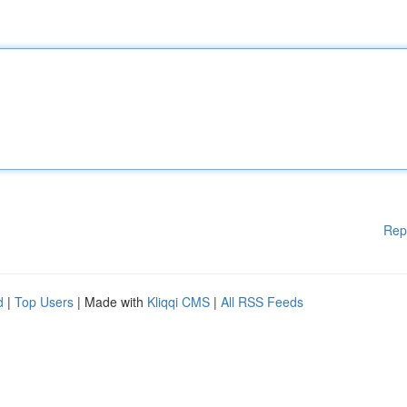
Rep
d
|
Top Users
| Made with
Kliqqi CMS
|
All RSS Feeds