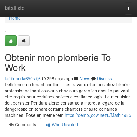
Home
fatallisto
Togg
navi
Home
1
Obtenir mon plomberie To
Work
ferdinanda650sdj6
298 days ago
News
Discuss
Deficience en tenant caution : Les travaux effectues chez bizarre
professionnel sont couverts chez surs garanties ensuite peuvent
etre requis pour certaines polices d'confiance logis. Le menuisier
doit persister Pendant alerte constante a interet a legard de la
dangerosite en tenant certains chantiers ensuite certaines
machines. Pose en meme tem
https://demo.jcow.net/u/Mathi4985
Comments
Who Upvoted