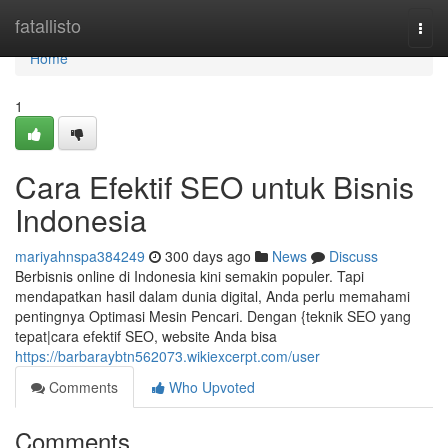
Home
fatallisto
Togg
navi
Home
1
Cara Efektif SEO untuk Bisnis
Indonesia
mariyahnspa384249
300 days ago
News
Discuss
Berbisnis online di Indonesia kini semakin populer. Tapi
mendapatkan hasil dalam dunia digital, Anda perlu memahami
pentingnya Optimasi Mesin Pencari. Dengan {teknik SEO yang
tepat|cara efektif SEO, website Anda bisa
https://barbaraybtn562073.wikiexcerpt.com/user
Comments
Who Upvoted
Comments