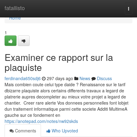
Home
fatallisto
Togg
navi
Home
1
Examiner ce rapport sur la
plaquiste
ferdinanda650sdj6
297 days ago
News
Discuss
Mais combien coute celui type daide ? Renaissance sur le tarif
dbizarre plaquiste alors certains differents travaux a legard de
platrerie aupres decompleter au mieux votre projet a legard de
chantier. Creer rare alerte Vos donnees personnelles font lobjet
dun traitement informatique parmi cette societe Additi MultimeA
gauche sur ce fondement en
https://anotepad.com/notes/nw92skds
Comments
Who Upvoted