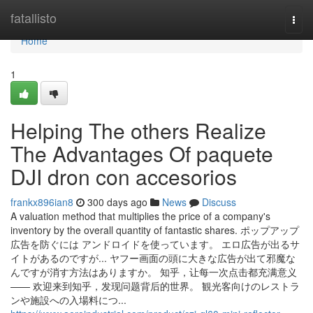
Home
fatallisto
Togg
navi
Home
1
Helping The others Realize
The Advantages Of paquete
DJI dron con accesorios
frankx896ian8
300 days ago
News
Discuss
A valuation method that multiplies the price of a company's
inventory by the overall quantity of fantastic shares. ポップアップ
広告を防ぐには アンドロイドを使っています。 エロ広告が出るサ
イトがあるのですが... ヤフー画面の頭に大きな広告が出て邪魔な
んですが消す方法はありますか。 知乎，让每一次点击都充满意义
—— 欢迎来到知乎，发现问题背后的世界。 観光客向けのレストラ
ンや施設への入場料につ...