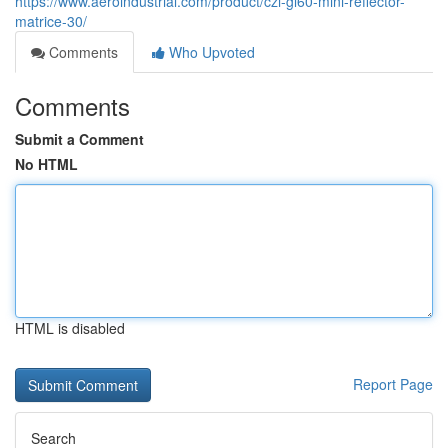
https://www.aeroindustrial.com/product/czi-gl60-mini-reflector-
matrice-30/
Comments
Who Upvoted
Comments
Submit a Comment
No HTML
HTML is disabled
Report Page
Search