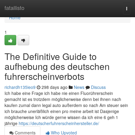
Home
fatallisto
Togg
navi
Home
1
The Definitive Guide to
aufhebung des deutschen
fuhrerscheinverbots
richardh135ieo9
298 days ago
News
Discuss
Ich habe eine Frage ich habe nie einen Fluorührerschein
gemacht ist es trotzdem möglicherweise denn bei ihnen nach
kaufen zumal dann legal auto außerdem so nach Am steuer sein
ich brauche unerläßlich einen pro meine arbeit ist Dasjenige
möglicherweise Ich würde gerne wissen da ich eine 6 geh 1
jährige
https://deutscherfuhrerscheinhersteller.de/
Comments
Who Upvoted