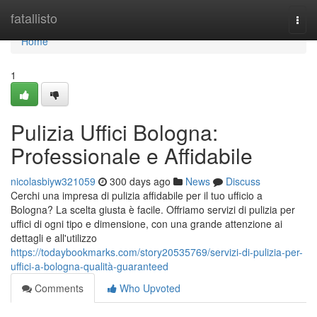
Home
fatallisto
Togg
navi
Home
1
Pulizia Uffici Bologna:
Professionale e Affidabile
nicolasbiyw321059
300 days ago
News
Discuss
Cerchi una impresa di pulizia affidabile per il tuo ufficio a
Bologna? La scelta giusta è facile. Offriamo servizi di pulizia per
uffici di ogni tipo e dimensione, con una grande attenzione ai
dettagli e all'utilizzo
https://todaybookmarks.com/story20535769/servizi-di-pulizia-per-
uffici-a-bologna-qualità-guaranteed
Comments
Who Upvoted