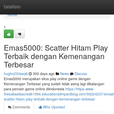
Home
fatallisto
Home
1
Emas5000: Scatter Hitam Play
Terbaik dengan Kemenangan
Terbesar
hughv233seq8
300 days ago
News
Discuss
Emas5000 merupakan situs play online game dengan
Kemenangan Terbesar yang sudah tidak asing lagi dikalangan
para pemain game online diindonesia
https://https-www-
theoaksatsacred61594.educationalimpactblog.com/59224237/emas
scatter-hitam-play-terbaik-dengan-kemenangan-terbesar
Comments
Who Upvoted