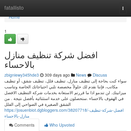
Home
fatallisto
Togg
navi
Home
1
افضل شركة تنظيف منازل
بالاحساء
zbigniewy345hde3
309 days ago
News
Discuss
سواء كنت بحاجة إلى تنظيف منازل، تنظيف فلل، تنظيف شقق، أو تنظيف
مكاتب، فإننا نقدم لك حلولاً مخصصة تلبي احتياجاتك الخاصة وتناسب
ميزانيتك. لن تندمو اذا ما قررتم الاستعانة بخدمات شركة التنظيف الافضل
في الهفوف بالاحساء .ستحصلون على خدمة استثنائية بأفضل نتيجة . من
الشقق الصغيرة في الضواحي إلى الفلل
https://josuenbiot.dgbloggers.com/38207718/افضل-شركة-تنظيف-
منازل-بالاحساء
Comments
Who Upvoted