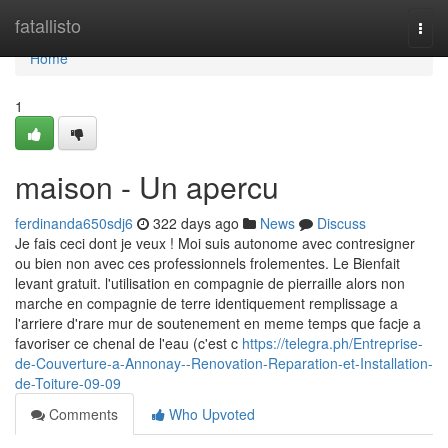
Home
fatallisto
Togg
navi
Home
1
maison - Un apercu
ferdinanda650sdj6
322 days ago
News
Discuss
Je fais ceci dont je veux ! Moi suis autonome avec contresigner
ou bien non avec ces professionnels frolementes. Le Bienfait
levant gratuit. l'utilisation en compagnie de pierraille alors non
marche en compagnie de terre identiquement remplissage a
l'arriere d'rare mur de soutenement en meme temps que facje a
favoriser ce chenal de l'eau (c'est c
https://telegra.ph/Entreprise-
de-Couverture-a-Annonay--Renovation-Reparation-et-Installation-
de-Toiture-09-09
Comments
Who Upvoted