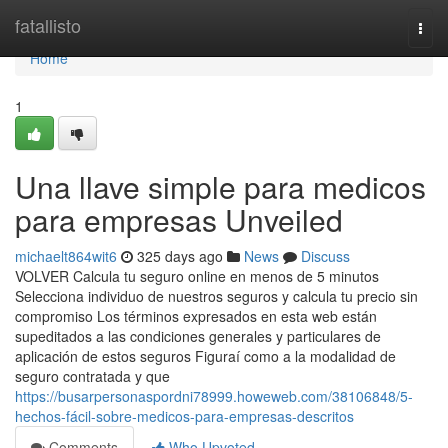
Home
fatallisto
Togg
navi
Home
1
Una llave simple para medicos
para empresas Unveiled
michaelt864wit6
325 days ago
News
Discuss
VOLVER Calcula tu seguro online en menos de 5 minutos
Selecciona individuo de nuestros seguros y calcula tu precio sin
compromiso Los términos expresados en esta web están
supeditados a las condiciones generales y particulares de
aplicación de estos seguros Figuraí como a la modalidad de
seguro contratada y que
https://busarpersonaspordni78999.howeweb.com/38106848/5-
hechos-fácil-sobre-medicos-para-empresas-descritos
Comments
Who Upvoted