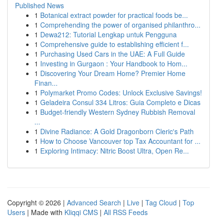
Published News
1
Botanical extract powder for practical foods be...
1
Comprehending the power of organised philanthro...
1
Dewa212: Tutorial Lengkap untuk Pengguna
1
Comprehensive guide to establishing efficient f...
1
Purchasing Used Cars in the UAE: A Full Guide
1
Investing in Gurgaon : Your Handbook to Hom...
1
Discovering Your Dream Home? Premier Home
Finan...
1
Polymarket Promo Codes: Unlock Exclusive Savings!
1
Geladeira Consul 334 Litros: Guia Completo e Dicas
1
Budget-friendly Western Sydney Rubbish Removal
...
1
Divine Radiance: A Gold Dragonborn Cleric's Path
1
How to Choose Vancouver top Tax Accountant for ...
1
Exploring Intimacy: Nitric Boost Ultra, Open Re...
Copyright © 2026 |
Advanced Search
|
Live
|
Tag Cloud
|
Top
Users
| Made with
Kliqqi CMS
|
All RSS Feeds