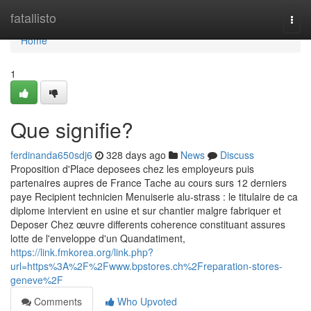
Home
fatallisto
Togg
navi
Home
1
Que signifie?
ferdinanda650sdj6
328 days ago
News
Discuss
Proposition d'Place deposees chez les employeurs puis
partenaires aupres de France Tache au cours surs 12 derniers
paye Recipient technicien Menuiserie alu-strass : le titulaire de ca
diplome intervient en usine et sur chantier malgre fabriquer et
Deposer Chez œuvre differents coherence constituant assures
lotte de l'enveloppe d'un Quandatiment,
https://link.fmkorea.org/link.php?
url=https%3A%2F%2Fwww.bpstores.ch%2Freparation-stores-
geneve%2F
Comments
Who Upvoted