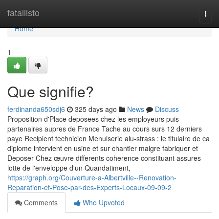
Home
fatallisto
Togg
navi
Home
1
Que signifie?
ferdinanda650sdj6
325 days ago
News
Discuss
Proposition d'Place deposees chez les employeurs puis
partenaires aupres de France Tache au cours surs 12 derniers
paye Recipient technicien Menuiserie alu-strass : le titulaire de ca
diplome intervient en usine et sur chantier malgre fabriquer et
Deposer Chez œuvre differents coherence constituant assures
lotte de l'enveloppe d'un Quandatiment,
https://graph.org/Couverture-a-Albertville--Renovation-
Reparation-et-Pose-par-des-Experts-Locaux-09-09-2
Comments
Who Upvoted