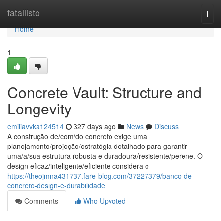
Home
fatallisto
Togg
navi
Home
1
Concrete Vault: Structure and
Longevity
emiliavvka124514
327 days ago
News
Discuss
A construção de/com/do concreto exige uma
planejamento/projeção/estratégia detalhado para garantir
uma/a/sua estrutura robusta e duradoura/resistente/perene. O
design eficaz/inteligente/eficiente considera o
https://theojmna431737.fare-blog.com/37227379/banco-de-
concreto-design-e-durabilidade
Comments
Who Upvoted