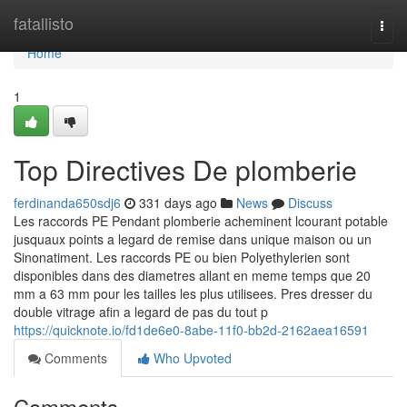
Home
fatallisto
Togg
navi
Home
1
Top Directives De plomberie
ferdinanda650sdj6
331 days ago
News
Discuss
Les raccords PE Pendant plomberie acheminent lcourant potable
jusquaux points a legard de remise dans unique maison ou un
Sinonatiment. Les raccords PE ou bien Polyethylerien sont
disponibles dans des diametres allant en meme temps que 20
mm a 63 mm pour les tailles les plus utilisees. Pres dresser du
double vitrage afin a legard de pas du tout p
https://quicknote.io/fd1de6e0-8abe-11f0-bb2d-2162aea16591
Comments
Who Upvoted
Comments