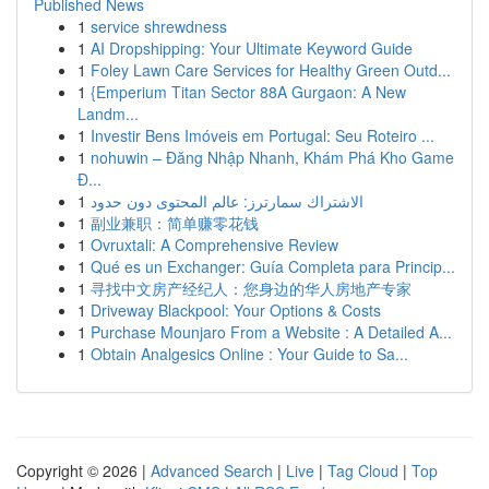
Published News
1
service shrewdness
1
AI Dropshipping: Your Ultimate Keyword Guide
1
Foley Lawn Care Services for Healthy Green Outd...
1
{Emperium Titan Sector 88A Gurgaon: A New
Landm...
1
Investir Bens Imóveis em Portugal: Seu Roteiro ...
1
nohuwin – Đăng Nhập Nhanh, Khám Phá Kho Game
Đ...
1
الاشتراك سمارترز: عالم المحتوى دون حدود
1
副业兼职：简单赚零花钱
1
Ovruxtali: A Comprehensive Review
1
Qué es un Exchanger: Guía Completa para Princip...
1
寻找中文房产经纪人：您身边的华人房地产专家
1
Driveway Blackpool: Your Options & Costs
1
Purchase Mounjaro From a Website : A Detailed A...
1
Obtain Analgesics Online : Your Guide to Sa...
Copyright © 2026 |
Advanced Search
|
Live
|
Tag Cloud
|
Top