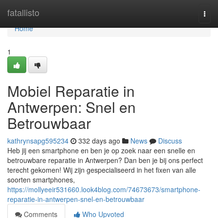
Home
fatallisto
Togg
navi
Home
1
Mobiel Reparatie in
Antwerpen: Snel en
Betrouwbaar
kathrynsapg595234
332 days ago
News
Discuss
Heb jij een smartphone en ben je op zoek naar een snelle en
betrouwbare reparatie in Antwerpen? Dan ben je bij ons perfect
terecht gekomen! Wij zijn gespecialiseerd in het fixen van alle
soorten smartphones,
https://mollyeeir531660.look4blog.com/74673673/smartphone-
reparatie-in-antwerpen-snel-en-betrouwbaar
Comments
Who Upvoted