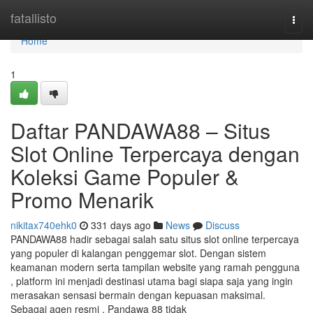
Home
fatallisto
Togg
navi
Home
1
Daftar PANDAWA88 – Situs
Slot Online Terpercaya dengan
Koleksi Game Populer &
Promo Menarik
nikitax740ehk0
331 days ago
News
Discuss
PANDAWA88 hadir sebagai salah satu situs slot online terpercaya
yang populer di kalangan penggemar slot. Dengan sistem
keamanan modern serta tampilan website yang ramah pengguna
, platform ini menjadi destinasi utama bagi siapa saja yang ingin
merasakan sensasi bermain dengan kepuasan maksimal.
Sebagai agen resmi , Pandawa 88 tidak