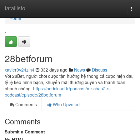
Home
fatallisto
Togg
navi
Home
1
28betforum
xavier9v24zlh4
332 days ago
News
Discuss
Với 28Bet, người chơi được tận hưởng hệ thống cá cược hiện đại,
tỷ lệ kèo minh bạch, khuyến mãi thường xuyên và thanh toán
nhanh chóng.
https://podcloud.fr/podcast/mr-chau2-s-
podcast/episode/28betforum
Comments
Who Upvoted
Comments
Submit a Comment
No HTML