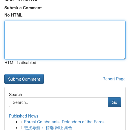
Submit a Comment
No HTML
HTML is disabled
Report Page
Search
Go
Published News
1
Forest Combatants: Defenders of the Forest
1
链接导航： 精选 网址 集合