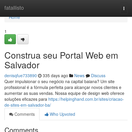
Home
fatallisto
Togg
navi
Home
1
Construa seu Portal Web em
Salvador
denisqfue733890
335 days ago
News
Discuss
Quer impulsionar o seu negócio na capital baiana? Um site
profissional é a fórmula perfeita para alcançar novos clientes e
aumentar as suas vendas. Nossa equipe de design web oferece
soluções eficazes para
https://helpinghand.com.br/sites/criacao-
de-sites-em-salvador-ba/
Comments
Who Upvoted
Comments