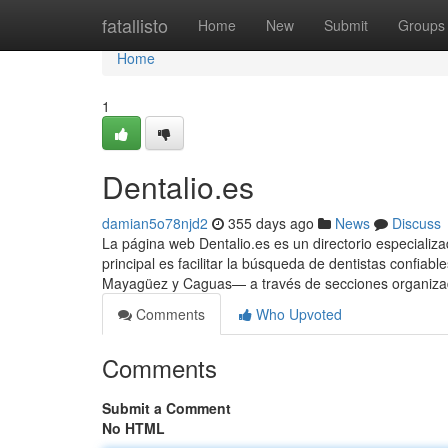
Home
fatallisto
Home
New
Submit
Groups
Home
1
Dentalio.es
damian5o78njd2
355 days ago
News
Discuss
La página web Dentalio.es es un directorio especializa
principal es facilitar la búsqueda de dentistas confi
Mayagüez y Caguas— a través de secciones organizada
Comments
Who Upvoted
Comments
Submit a Comment
No HTML