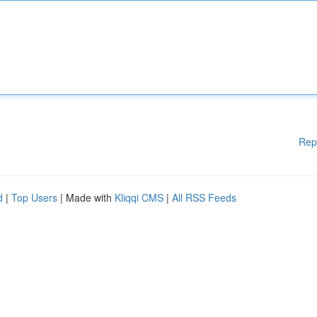
Rep
d
|
Top Users
| Made with
Kliqqi CMS
|
All RSS Feeds