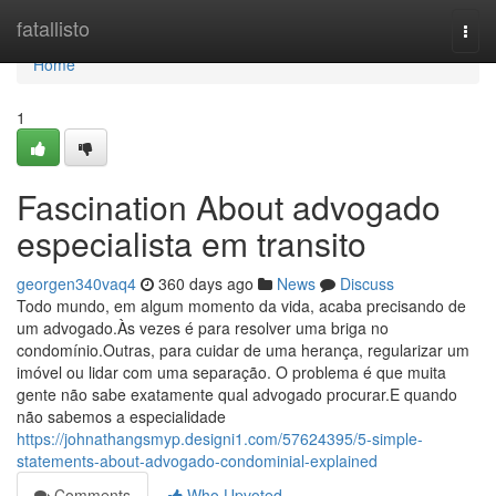
Home
fatallisto
Togg
navi
Home
1
Fascination About advogado
especialista em transito
georgen340vaq4
360 days ago
News
Discuss
Todo mundo, em algum momento da vida, acaba precisando de
um advogado.Às vezes é para resolver uma briga no
condomínio.Outras, para cuidar de uma herança, regularizar um
imóvel ou lidar com uma separação. O problema é que muita
gente não sabe exatamente qual advogado procurar.E quando
não sabemos a especialidade
https://johnathangsmyp.designi1.com/57624395/5-simple-
statements-about-advogado-condominial-explained
Comments
Who Upvoted