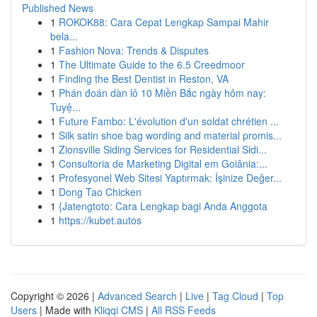
Published News
1
ROKOK88: Cara Cepat Lengkap Sampai Mahir
bela...
1
Fashion Nova: Trends & Disputes
1
The Ultimate Guide to the 6.5 Creedmoor
1
Finding the Best Dentist in Reston, VA
1
Phán đoán dàn lô 10 Miền Bắc ngày hôm nay:
Tuyệ...
1
Future Fambo: L'évolution d'un soldat chrétien ...
1
Silk satin shoe bag wording and material promis...
1
Zionsville Siding Services for Residential Sidi...
1
Consultoria de Marketing Digital em Goiânia:...
1
Profesyonel Web Sitesi Yaptırmak: İşinize Değer...
1
Dong Tao Chicken
1
{Jatengtoto: Cara Lengkap bagi Anda Anggota
1
https://kubet.autos
Copyright © 2026 |
Advanced Search
|
Live
|
Tag Cloud
|
Top
Users
| Made with
Kliqqi CMS
|
All RSS Feeds